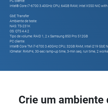
PC cliente:
Intel® Core i7-6700 3.40GHz CPU; 64GB RAM; Intel X550 NIC wi
GbE Transfer
Ambiente de teste:
NAS: TS-231K
OS: QTS 4.4.2
Tipo de volume: RAID 1, 2 x Samsung 850 Pro 512GB
PC cliente:
Intel® Core TM i7-6700 3.40GHz CPU; 32GB RAM; Intel i219 GbE 
IOmeter: RAM*4, 30-sec ramp-up time, 3-min seq. run time, 2 work
Crie um ambiente d