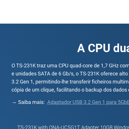
A CPU du
O TS-231K traz uma CPU quad-core de 1,7 GHz com
e unidades SATA de 6 Gb/s, o TS-231K oferece a
3.2 Gen 1, permitindo-lhe transferir ficheiros mult
cópia de um clique, facilitando o backup dos dado
Saiba mais:
Adaptador USB 3.2 Gen 1 para 5Gb
TS-231K with QNA-UC5G1T Adapter 10GB Windows