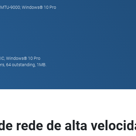
th MTU-9000; Windows® 10 Pro
NIC, Windows® 10 Pro
ers, 64 outstanding, 1MB.
e rede de alta veloci