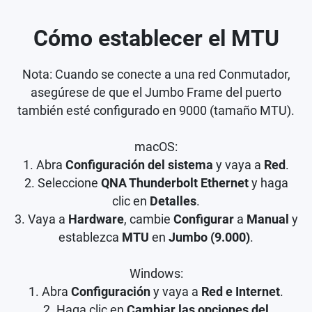
Cómo establecer el MTU
Nota: Cuando se conecte a una red Conmutador,
asegúrese de que el Jumbo Frame del puerto
también esté configurado en 9000 (tamaño MTU).
macOS:
1. Abra
Configuración del sistema
y vaya a
Red
.
2. Seleccione
QNA Thunderbolt Ethernet
y haga
clic en
Detalles
.
3. Vaya a
Hardware
, cambie
Configurar
a
Manual
y
establezca
MTU
en
Jumbo (9.000)
.
Windows:
1. Abra
Configuración
y vaya a
Red e Internet
.
2. Haga clic en
Cambiar las opciones del