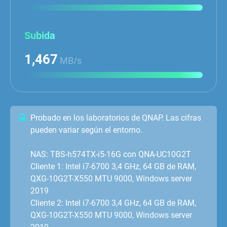
Subida
1,467
MB/s
Probado en los laboratorios de QNAP. Las cifras
pueden variar según el entorno.
NAS: TBS-h574TX-i5-16G con QNA-UC10G2T
Cliente 1: Intel i7-6700 3,4 GHz, 64 GB de RAM,
QXG-10G2T-X550 MTU 9000, Windows server
2019
Cliente 2: Intel i7-6700 3,4 GHz, 64 GB de RAM,
QXG-10G2T-X550 MTU 9000, Windows server