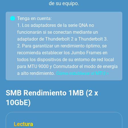
de su equipo.
Tenga en cuenta:
1. Los adaptadores de la serie QNA no
funcionarán si se conectan mediante un
adaptador de Thunderbolt 2 a Thunderbolt 3.
2. Para garantizar un rendimiento óptimo, se
recomienda establecer los Jumbo Frames en
todos los dispositivos de su entorno de red local
para MTU 9000 y Conmutador el modo de energía
a alto rendimiento.
Cómo establecer el MTU >
SMB Rendimiento 1MB (2 x
10GbE)
Lectura