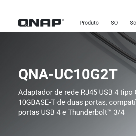
Produto
SO
So
QNA-UC10G2T
Adaptador de rede RJ45 USB 4 tipo 
10GBASE-T de duas portas, compat
portas USB 4 e Thunderbolt™ 3/4