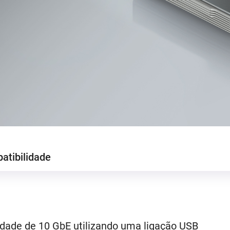
atibilidade
idade de 10 GbE utilizando uma ligação USB