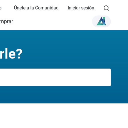
ol
Únete a la Comunidad
Iniciar sesión
mprar
rle?