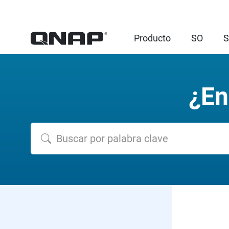
Producto
SO
S
¿En