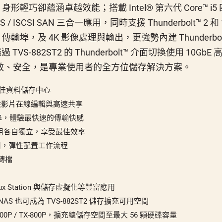
形輕巧卻蘊涵卓越效能；搭載 Intel® 第六代 Core™ i
AS / ISCSI SAN 三合一應用，同時支援 Thunderbolt™ 2 
0Gbps 傳輸埠，及 4K 影像處理與輸出，更強勢內建 Thunderbolt-t
過 TVS-882ST2 的 Thunderbolt™ 介面切換使用 10G
效、安全，是專業使用者的全方位儲存解決方案。
打造最佳資料儲存中心
路模式，供影片在線編輯與高速共享
Type-C 埠，體驗最快速的傳輸快感
用各自獨立，享受最佳效率
與應用，彈性配置工作流程
景轉檔
x Station 與儲存虛擬化等豐富應用
NAS 也可成為 TVS-882ST2 儲存擴充可用空間
X-500P / TX-800P，擴充總儲存空間至最大 56 顆硬碟容量