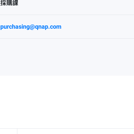
採購課
purchasing@qnap.com