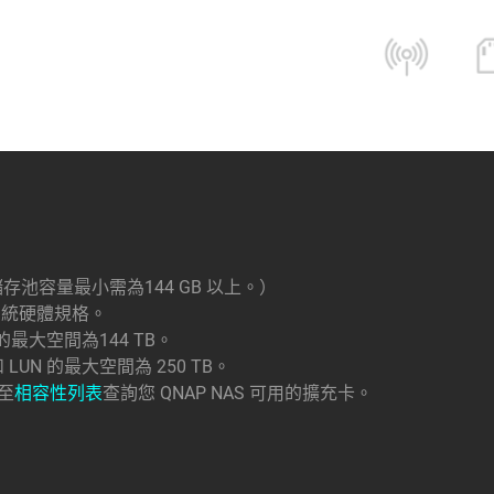
，儲存池容量最小需為144 GB 以上。）
及系統硬體規格。
UN 的最大空間為144 TB。
和 LUN 的最大空間為 250 TB。
請至
相容性列表
查詢您 QNAP NAS 可用的擴充卡。