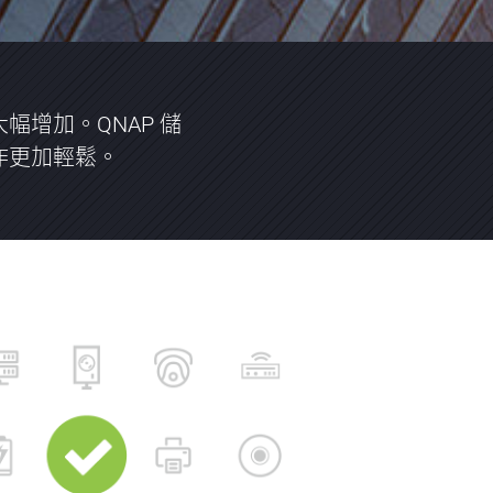
增加。QNAP 儲
作更加輕鬆。