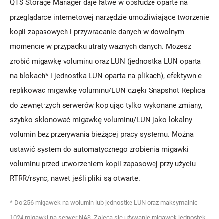
QTS Storage Manager daje łatwe w obsłudze oparte na
przeglądarce internetowej narzędzie umożliwiające tworzenie
kopii zapasowych i przywracanie danych w dowolnym
momencie w przypadku utraty ważnych danych. Możesz
zrobić migawkę voluminu oraz LUN (jednostka LUN oparta
na blokach* i jednostka LUN oparta na plikach), efektywnie
replikować migawkę voluminu/LUN dzięki Snapshot Replica
do zewnętrzych serwerów kopiując tylko wykonane zmiany,
szybko sklonować migawkę voluminu/LUN jako lokalny
volumin bez przerywania bieżącej pracy systemu. Można
ustawić system do automatycznego zrobienia migawki
voluminu przed utworzeniem kopii zapasowej przy użyciu
RTRR/rsync, nawet jeśli pliki są otwarte.
* Do 256 migawek na wolumin lub jednostkę LUN oraz maksymalnie
1024 migawki na serwer NAS. Zaleca się używanie migawek jednostek