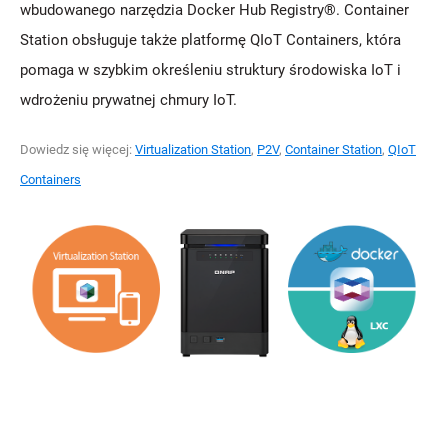
wbudowanego narzędzia Docker Hub Registry®. Container
Station obsługuje także platformę QIoT Containers, która
pomaga w szybkim określeniu struktury środowiska IoT i
wdrożeniu prywatnej chmury IoT.
Dowiedz się więcej:
Virtualization Station
,
P2V
,
Container Station
,
QIoT
Containers