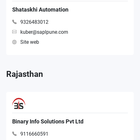
Shataskhi Automation
9326483012
kuber@saplpune.com
Site web
Rajasthan
Binary Info Solutions Pvt Ltd
9116660591