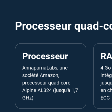
Processeur quad-co
Processeur
R
AnnapurnaLabs, une
4 Go
société Amazon,
intég
processeur quad-core
jusqu
Alpine AL324 (jusqu'à 1,7
en c
GHz)
ECC