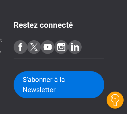
Restez connecté
t
e
S’abonner à la
Site de démo QuTScloud
Newsletter
Calculateur RAID QNAP