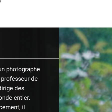
i
un photographe
 professeur de
irige des
onde entier.
cement, il