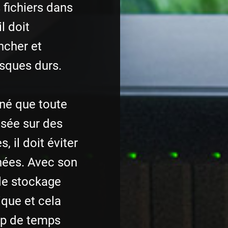
 fichiers dans
l doit
cher et
sques durs.
nné que toute
asée sur des
, il doit éviter
nées. Avec son
 de stockage
ique et cela
up de temps