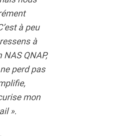
rément
C’est à peu
 ressens à
n NAS QNAP,
i ne perd pas
mplifie,
écurise mon
il ».