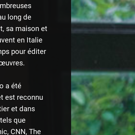
ombreuses
au long de
t, sa maison et
vent en Italie
mps pour éditer
 œuvres.
o a été
et est reconnu
ier et dans
tels que
ic, CNN, The