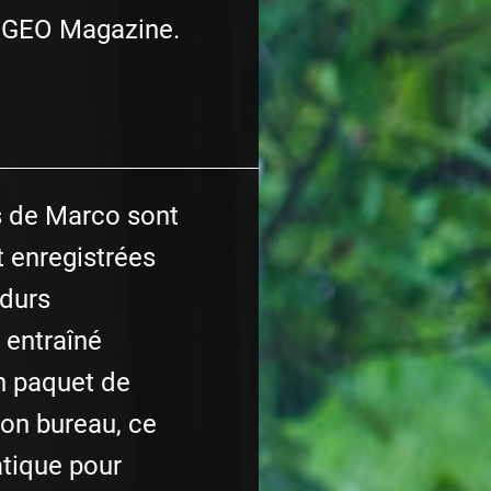
t GEO Magazine.
s de Marco sont
t enregistrées
durs
a entraîné
n paquet de
son bureau, ce
atique pour