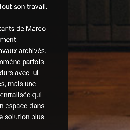
out son travail.
tants de Marco
ement
avaux archivés.
emmène parfois
durs avec lui
es, mais une
centralisée qui
un espace dans
e solution plus