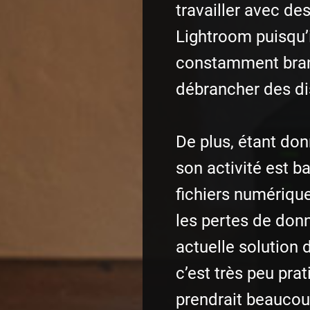
travailler avec des
Lightroom puisqu’i
constamment bran
débrancher des di
De plus, étant do
son activité est b
fichiers numériques
les pertes de don
actuelle solution
c’est très peu prat
prendrait beauco