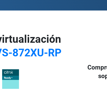
virtualización
VS-872XU-RP
Compr
sop