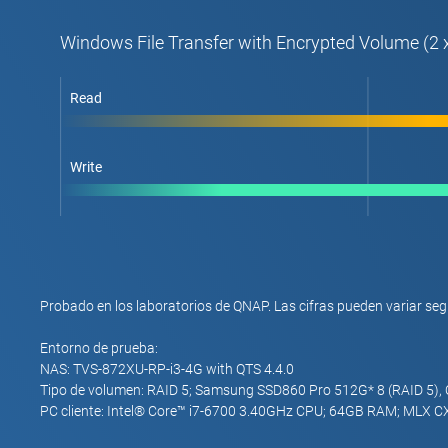
Windows File Transfer with Encrypted Volume (2 
Read
Write
Probado en los laboratorios de QNAP. Las cifras pueden variar seg
Entorno de prueba:
NAS: TVS-872XU-RP-i3-4G with QTS 4.4.0
Tipo de volumen: RAID 5; Samsung SSD860 Pro 512G* 8 (RAID 5
PC cliente: Intel® Core™ i7-6700 3.40GHz CPU; 64GB RAM; MLX CX