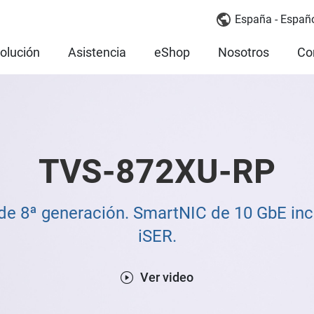
España - Españ
olución
Asistencia
eShop
Nosotros
Co
TVS-872XU-RP
de 8ª generación. SmartNIC de 10 GbE in
iSER.
Ver video