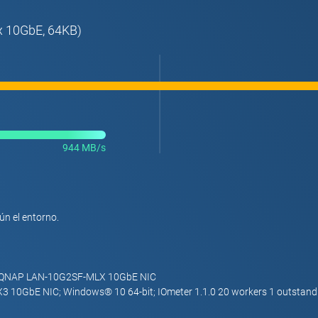
x 10GbE, 64KB)
944 MB/s
ún el entorno.
), QNAP LAN-10G2SF-MLX 10GbE NIC
3 10GbE NIC; Windows® 10 64-bit; IOmeter 1.1.0 20 workers 1 outstandi