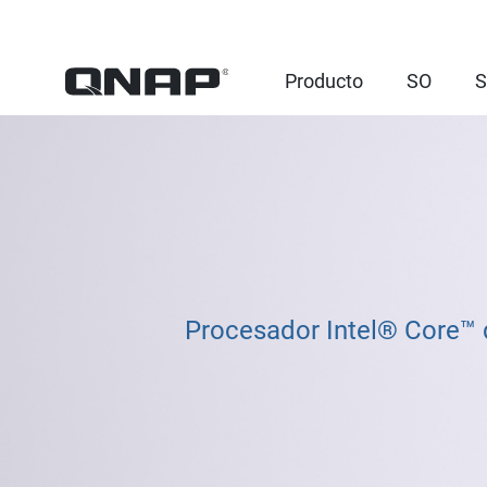
Producto
SO
S
Procesador Intel® Core™ 