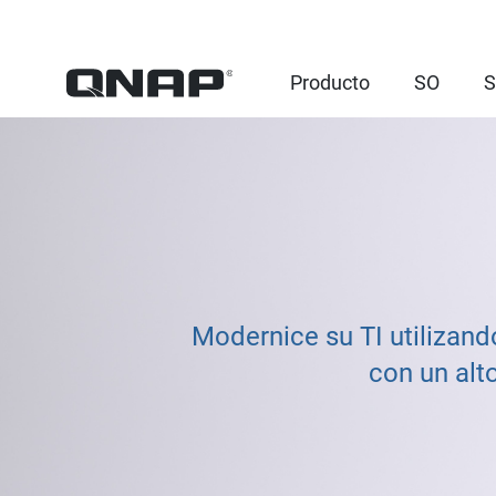
Producto
SO
S
Modernice su TI utilizan
con un alt