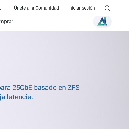
ol
Únete a la Comunidad
Iniciar sesión
mprar
 para 25GbE basado en ZFS
a latencia.