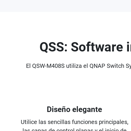
QSS: Software i
El QSW-M408S utiliza el QNAP Switch Sy
Diseño elegante
Utilice las sencillas funciones principales,
las capas de control planas y el inicio de