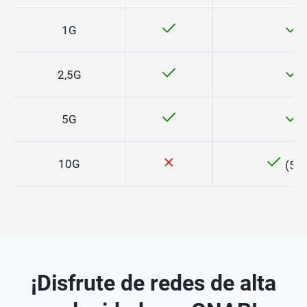
1G
2,5G
5G
10G
(55
¡Disfrute de redes de alta