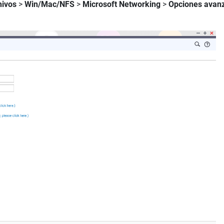
chivos
>
Win/Mac/NFS
>
Microsoft Networking
>
Opciones avan