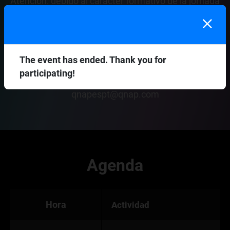
Atención: debido al carácter formativo de la jornada
y a la creación de escenarios en tiempo real, las
plazas serán limitadas a empresas del Partner
Program invitadas y confirmadas por QNAP. Sólo
las personas con email de confirmación por parte
The event has ended. Thank you for
de QNAP serán acreditadas en el recinto del
participating!
evento. Si tienes cualquier duda, contáctanos en
qnapespt@qnap.com
Agenda
Hora
Actividad