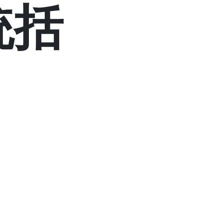
統括
高速化された
管理
AI 監視