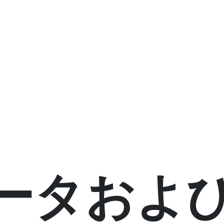
データおよ
高速化された
強化された
SMB 署名
アカウント
ュリテ