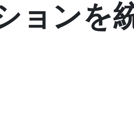
ションを
網羅された
素早い
ライブ解析
クラウド