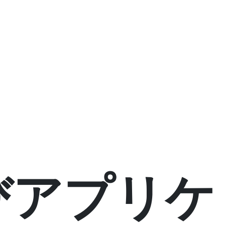
びアプリケ
効率的な
セキ
委任管理
ィ