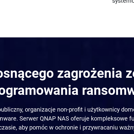
system
osnącego zagrożenia ze
ogramowania ransom
publiczny, organizacje non-profit i użytkownicy do
omware. Serwer QNAP NAS oferuje kompleksowe fu
zasie, aby pomóc w ochronie i przywracaniu ważny