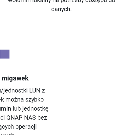
wolumin lokalny na potrzeby dostępu do
danych.
e migawek
jednostki LUN z
k można szybko
min lub jednostkę
ęci QNAP NAS bez
ących operacji