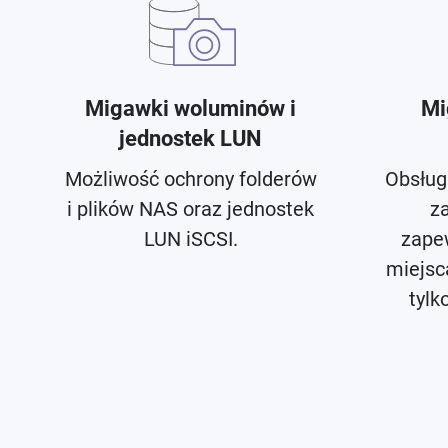
Migawki woluminów i
Mi
jednostek LUN
Możliwość ochrony folderów
Obsług
i plików NAS oraz jednostek
z
LUN iSCSI.
zape
miejsc
tyl