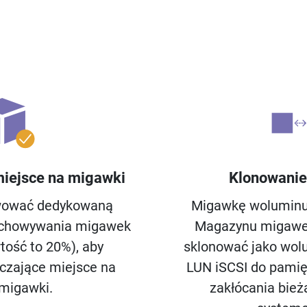
iejsce na migawki
Klonowani
wować dedykowaną
Migawkę woluminu/
echowywania migawek
Magazynu migawe
tość to 20%), aby
sklonować jako wolu
czające miejsce na
LUN iSCSI do pami
migawki.
zakłócania bież