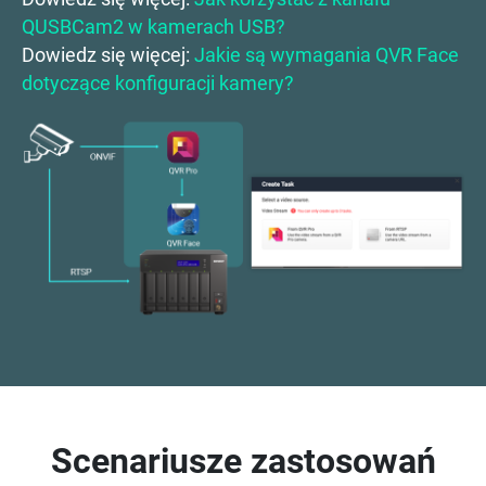
QUSBCam2 w kamerach USB?
Dowiedz się więcej:
Jakie są wymagania QVR Face
dotyczące konfiguracji kamery?
Scenariusze zastosowań