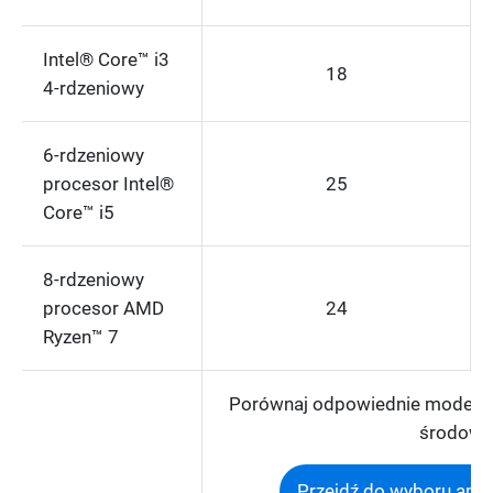
Intel® Core™ i3
18
4-rdzeniowy
6-rdzeniowy
procesor Intel®
25
Core™ i5
8-rdzeniowy
procesor AMD
24
Ryzen™ 7
Porównaj odpowiednie modele
środowi
Przejdź do wyboru apli