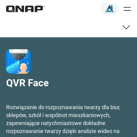
QVR Face i Selektor NAS
Specyfikacje techniczne
QVR Face
Jak wybrać
Rozwiązanie do rozpoznawania twarzy dla biur,
sklepów, szkół i wspólnot mieszkaniowych,
zapewniające natychmiastowe dokładne
rozpoznawanie twarzy dzięki analizie wideo na