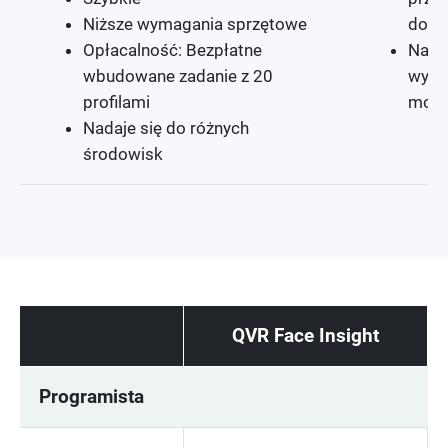
Niższe wymagania sprzętowe
dokł
Opłacalność: Bezpłatne
Nadaj
wbudowane zadanie z 20
wyma
profilami
moni
Nadaje się do różnych
środowisk
QVR Face Insight
Programista