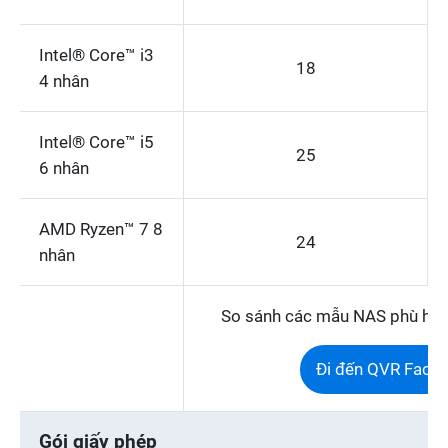
Intel® Core™ i3
18
4 nhân
Intel® Core™ i5
25
6 nhân
AMD Ryzen™ 7 8
24
nhân
So sánh các mẫu NAS phù hợp 
Đi đến QVR Face 
Gói giấy phép