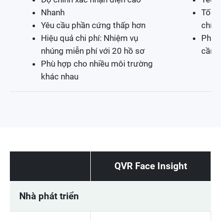
Nhanh
Tốc đ
Yêu cầu phần cứng thấp hơn
chính
Hiệu quả chi phí: Nhiệm vụ
Phù 
nhúng miễn phí với 20 hồ sơ
cần g
Phù hợp cho nhiều môi trường
khác nhau
QVR Face Insight
Nhà phát triển