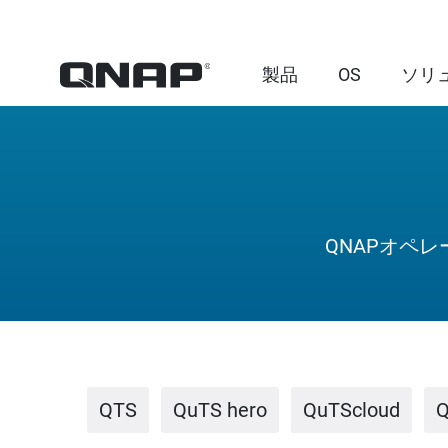
製品
OS
ソリ
QNAPオペ
QTS
QuTS hero
QuTScloud