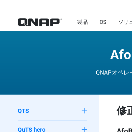
製品
OS
ソリ
Af
QNAPオペ
修
QTS
QuTS hero
AfoB