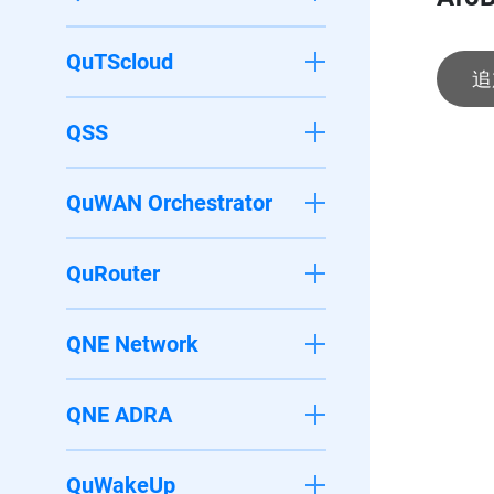
QuTScloud
追
QSS
QuWAN Orchestrator
QuRouter
QNE Network
QNE ADRA
QuWakeUp