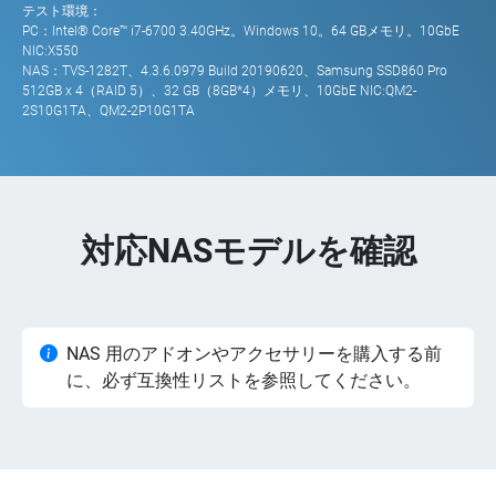
テスト環境：
PC：Intel® Core™ i7-6700 3.40GHz。Windows 10。64 GBメモリ。10GbE
NIC:X550
NAS：TVS-1282T、4.3.6.0979 Build 20190620、Samsung SSD860 Pro
512GB x 4（RAID 5）、32 GB（8GB*4）メモリ、10GbE NIC:QM2-
2S10G1TA、QM2-2P10G1TA
対応NASモデルを確認
NAS 用のアドオンやアクセサリーを購入する前
に、必ず互換性リストを参照してください。