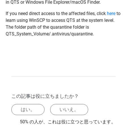
in QTS or Windows File Explorer/macOS Finder.
If you need direct access to the affected files, click
here
to
learn using WinSCP to access QTS at the system level.
The folder path of the quarantine folder is
QTS_System_Volume/.antivirus/quarantine.
この記事は役に立ちましたか？
はい。
いいえ。
50% の人が、これは役に立つと思っています。