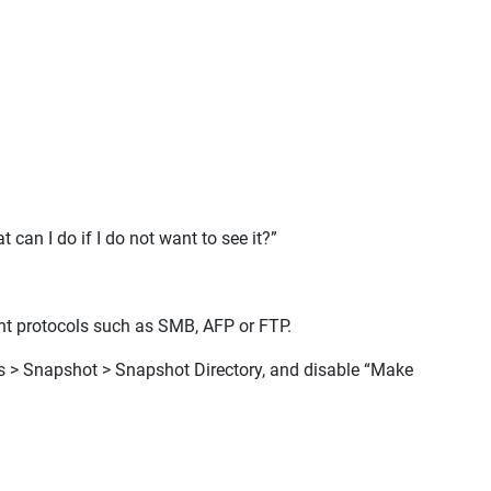
an I do if I do not want to see it?”
nt protocols such as SMB, AFP or FTP.
s > Snapshot > Snapshot Directory
, and disable
“Make