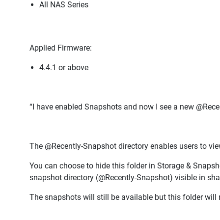
All NAS Series
Applied Firmware:
4.4.1 or above
“I have enabled Snapshots and now I see a new @Recentl
The @Recently-Snapshot directory enables users to vie
You can choose to hide this folder in Storage & Snaps
snapshot directory (@Recently-Snapshot) visible in shar
The snapshots will still be available but this folder will 