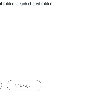
t folder in each shared folder'.
いいえ。