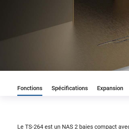
Fonctions
Spécifications
Expansion
Le TS-264 est un NAS 2 baies compact ave