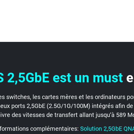
 2,5GbE est un must
e
les switches, les cartes mères et les ordinateurs po
 deux ports 2,5GbE (2.5G/1G/100M) intégrés afin de 
livre des vitesses de transfert allant jusqu’à 589 
nformations complémentaires:
Solution 2,5GbE QN