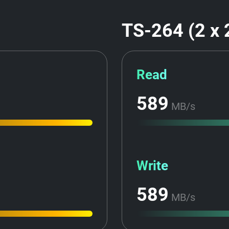
TS-264 (2 x 
Read
589
MB/s
Write
589
MB/s