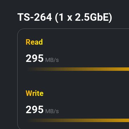
TS-264 (1 x 2.5GbE)
Read
295
MB/s
Write
295
MB/s