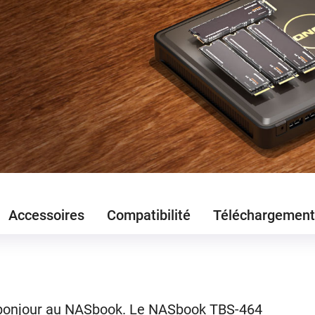
Accessoires
Compatibilité
Téléchargement
t bonjour au NASbook. Le NASbook TBS-464