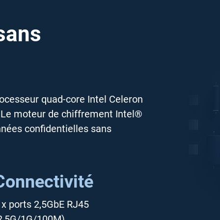
sans
ocesseur quad-core Intel Celeron
e moteur de chiffrement Intel®
nnées confidentielles sans
Connectivité
 x ports 2,5GbE RJ45
2,5G/1G/100M)