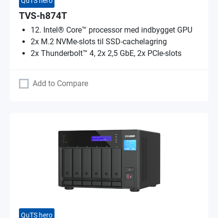
QuTS hero
TVS-h874T
12. Intel® Core™ processor med indbygget GPU
2x M.2 NVMe-slots til SSD-cachelagring
2x Thunderbolt™ 4, 2x 2,5 GbE, 2x PCIe-slots
Add to Compare
QuTS hero