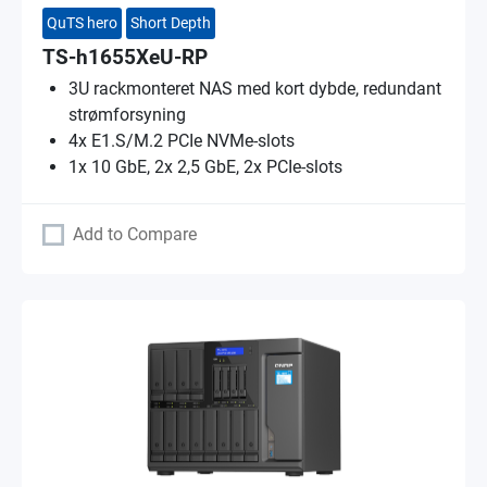
QuTS hero
Short Depth
TS-h1655XeU-RP
3U rackmonteret NAS med kort dybde, redundant
strømforsyning
4x E1.S/M.2 PCIe NVMe-slots
1x 10 GbE, 2x 2,5 GbE, 2x PCIe-slots
Add to Compare