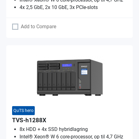
4x 2,5 GbE, 2x 10 GbE, 3x PCIe-slots
Add to Compare
QuTS hero
TVS-h1288X
8x HDD + 4x SSD hybridlagring
Intel® Xeon® W 6 core-processor, op til 4,7 GHz