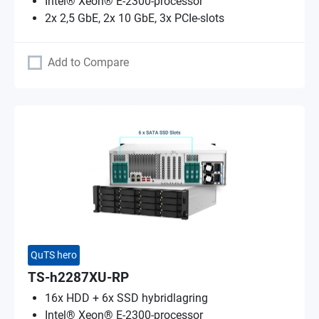
Intel® Xeon® E-2300-processor
2x 2,5 GbE, 2x 10 GbE, 3x PCIe-slots
Add to Compare
QuTS hero
TS-h2287XU-RP
16x HDD + 6x SSD hybridlagring
Intel® Xeon® E-2300-processor