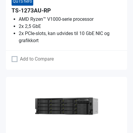
QuTS hero
TS-1273AU-RP
AMD Ryzen™ V1000-serie processor
2x 2,5 GbE
2x PCIe-slots, kan udvides til 10 GbE NIC og
grafikkort
Add to Compare