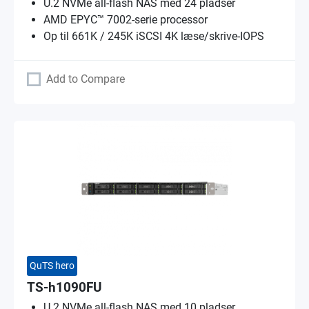
U.2 NVMe all-flash NAS med 24 pladser
AMD EPYC™ 7002-serie processor
Op til 661K / 245K iSCSI 4K læse/skrive-IOPS
Add to Compare
QuTS hero
TS-h1090FU
U.2 NVMe all-flash NAS med 10 pladser