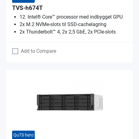
TVS-h674T
12. Intel® Core™ processor med indbygget GPU
2x M.2 NVMe-slots til SSD-cachelagring
2x Thunderbolt™ 4, 2x 2,5 GbE, 2x PCIe-slots
Add to Compare
QuTS hero