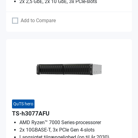
2x 2,5 GbE, 2x 10 GbE, 3x PCIe-slots
Add to Compare
QuTS hero
TS-h3077AFU
AMD Ryzen™ 7000 Series-processorer
2x 10GBASE-T, 3x PCIe Gen 4-slots
Langsigtet tilgængelighed (op til år 2030)