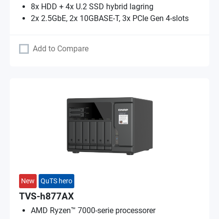
8x HDD + 4x U.2 SSD hybrid lagring
2x 2.5GbE, 2x 10GBASE-T, 3x PCIe Gen 4-slots
Add to Compare
New
QuTS hero
TVS-h877AX
AMD Ryzen™ 7000-serie processorer