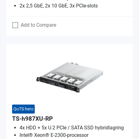
2x 2,5 GbE, 2x 10 GbE, 3x PCIe-slots
Add to Compare
QuTS hero
TS-h987XU-RP
4x HDD + 5x U.2 PCIe / SATA SSD hybridlagring
Intel® Xeon® E-2300-processor