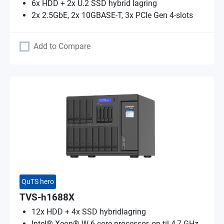
6x HDD + 2x U.2 SSD hybrid lagring
2x 2.5GbE, 2x 10GBASE-T, 3x PCIe Gen 4-slots
Add to Compare
QuTS hero
TVS-h1688X
12x HDD + 4x SSD hybridlagring
Intel® Xeon® W 6 core-processor, op til 4,7 GHz