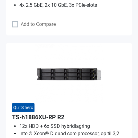
4x 2,5 GbE, 2x 10 GbE, 3x PCIe-slots
Add to Compare
QuTS hero
TS-h1886XU-RP R2
12x HDD + 6x SSD hybridlagring
Intel® Xeon® D quad core-processor, op til 3,2