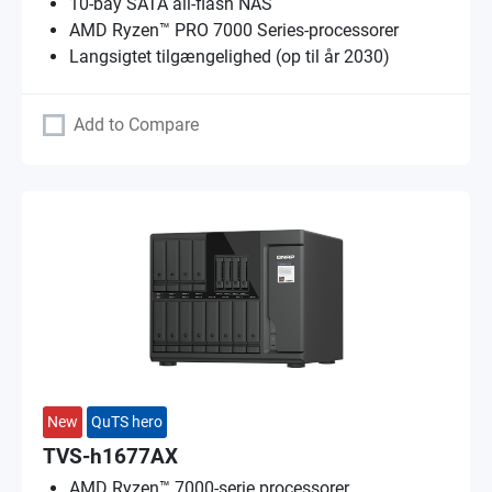
10-bay SATA all-flash NAS
AMD Ryzen™ PRO 7000 Series-processorer
Langsigtet tilgængelighed (op til år 2030)
Add to Compare
New
QuTS hero
TVS-h1677AX
AMD Ryzen™ 7000-serie processorer