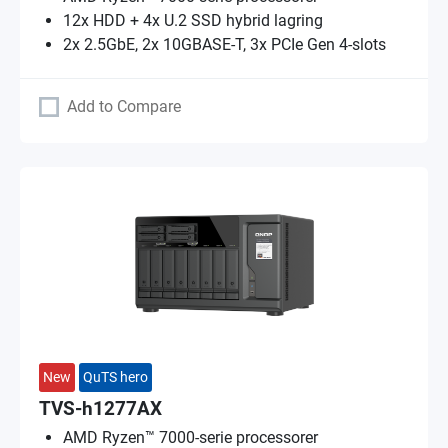
12x HDD + 4x U.2 SSD hybrid lagring
2x 2.5GbE, 2x 10GBASE-T, 3x PCIe Gen 4-slots
Add to Compare
New
QuTS hero
TVS-h1277AX
AMD Ryzen™ 7000-serie processorer