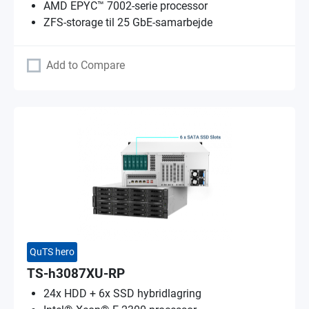
AMD EPYC™ 7002-serie processor
ZFS-storage til 25 GbE-samarbejde
Add to Compare
QuTS hero
TS-h3087XU-RP
24x HDD + 6x SSD hybridlagring