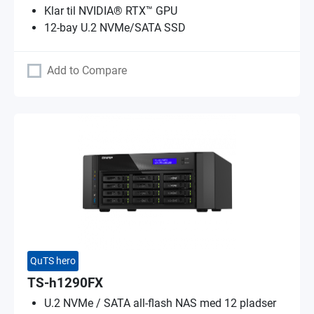
Klar til NVIDIA® RTX™ GPU
12-bay U.2 NVMe/SATA SSD
Add to Compare
QuTS hero
TS-h1290FX
U.2 NVMe / SATA all-flash NAS med 12 pladser