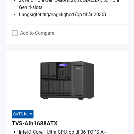
2x M.2 PCIe Gen 5-slots, 2x 10GBASE-T, 3x PCIe
Gen 4-slots
Langsigtet tilgængelighed (op til år 2030)
Add to Compare
QuTS hero
TVS-AIh1688ATX
Intel® Core™ Ultra CPU; op til 36 TOPS AI-