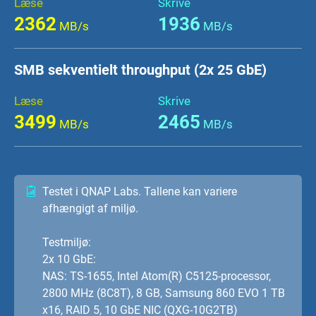
Læse
Skrive
2362
1936
MB/s
MB/s
SMB sekventielt throughput (2x 25 GbE)
Læse
Skrive
3499
2465
MB/s
MB/s
Testet i QNAP Labs. Tallene kan variere
afhængigt af miljø.
Testmiljø:
2x 10 GbE:
NAS: TS-1655, Intel Atom(R) C5125-processor,
2800 MHz (8C8T), 8 GB, Samsung 860 EVO 1 TB
x16, RAID 5, 10 GbE NIC (QXG-10G2TB)