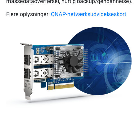
massedataoverførsel, hurtig backup/gendannelse).
Flere oplysninger:
QNAP-netværksudvidelseskort