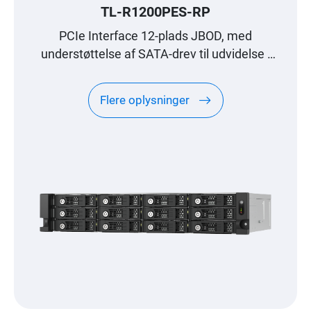
TL-R1200PES-RP
PCIe Interface 12-plads JBOD, med
understøttelse af SATA-drev til udvidelse i
petabyteskala, designet specielt til QNAP
NAS
Flere oplysninger