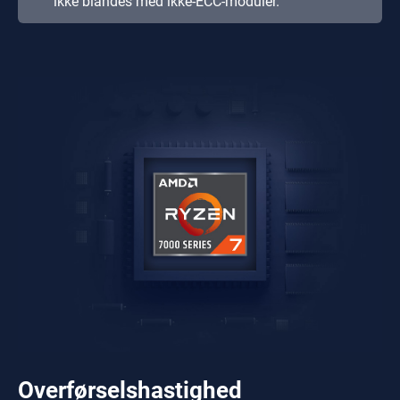
ikke blandes med ikke-ECC-moduler.
Overførselshastighed