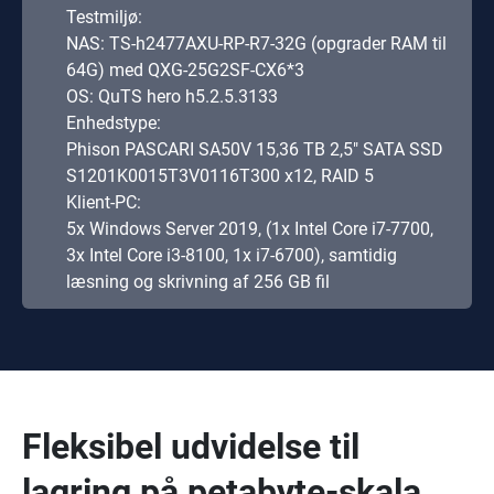
Testmiljø:
NAS: TS-h2477AXU-RP-R7-32G (opgrader RAM til
64G) med QXG-25G2SF-CX6*3
OS: QuTS hero h5.2.5.3133
Enhedstype:
Phison PASCARI SA50V 15,36 TB 2,5" SATA SSD
S1201K0015T3V0116T300 x12, RAID 5
Klient-PC:
5x Windows Server 2019, (1x Intel Core i7-7700,
3x Intel Core i3-8100, 1x i7-6700), samtidig
læsning og skrivning af 256 GB fil
Fleksibel udvidelse til
lagring på petabyte-skala