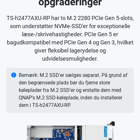
opgraderinger
TS-h2477AXU-RP har to M.2 2280 PCIe Gen 5-slots,
som understøtter NVMe-SSD'er for exceptionelle
læse-/skrivehastigheder. PCIe Gen 5 er
bagudkompatibel med PCIe Gen 4 og Gen 3, hvilket
giver fleksibel lagerydelse og
udvidelsesmuligheder.
Bemærk: M.2 SSD'er sælges separat. På grund af
den begrænsede plads bør du fjerne store
køleplader fra M.2 SSD'er og erstatte dem med
QNAP's M.2 SSD-køleplade, inden du installerer
dem i TS-h2477AXU-RP.