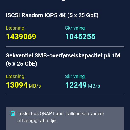
ISCSI Random IOPS 4K (5 x 25 GbE)
Læsning
Skrivning
1439069
1045255
Sekventiel SMB-overførselskapacitet på 1M
(6 x 25 GbE)
Læsning
Skrivning
13094
12249
MB/s
MB/s
Testet hos QNAP Labs. Tallene kan variere
afhængigt af miljø.