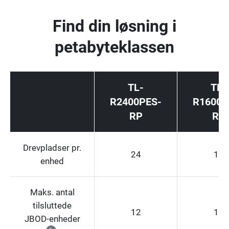
Find din løsning i
petabyteklassen
TL-
TL-
R2400PES-
R1600P
RP
RP
Drevpladser pr.
24
16
enhed
Maks. antal
tilsluttede
12
12
JBOD-enheder