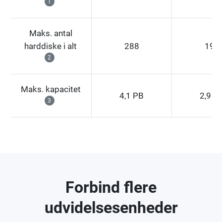
1
Maks. antal
harddiske i alt
288
192
2
Maks. kapacitet
4,1 PB
2,9 P
3
Forbind flere
udvidelsesenheder