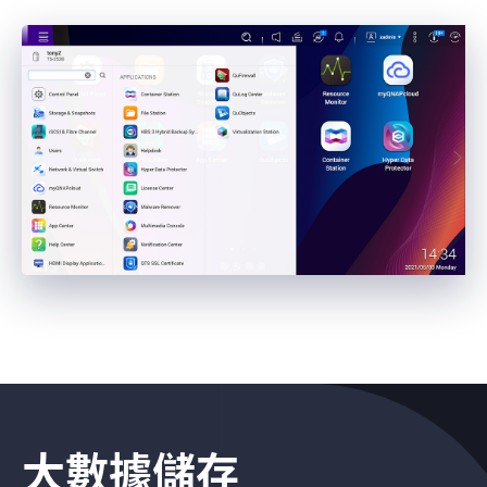
資安
效能
大數據儲存