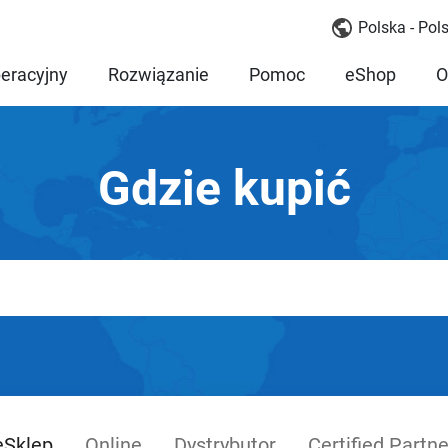
Polska - Pols
eracyjny
Rozwiązanie
Pomoc
eShop
O
Gdzie kupić
eSklep
Online
Dystrybutor
Certified Partne