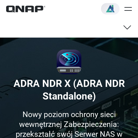
Zalety
Funkcje
ADRA NDR X (ADRA NDR
Rozpoczęcie pracy
Standalone)
Często zadawane pytania
Nowy poziom ochrony sieci
wewnętrznej Zabezpieczenia:
przekształć swój Serwer NAS w