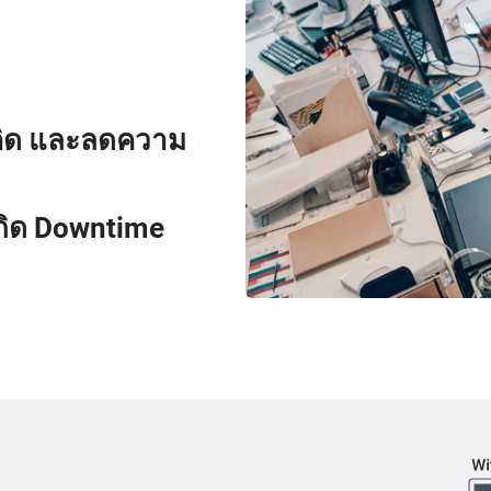
็ก/กลาง
ดคิด และลดความ
อเกิด Downtime