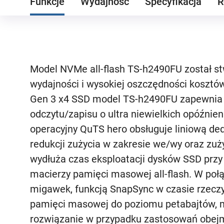
Funkcje
Wydajność
Specyfikacja
R
Model NVMe all-flash TS-h2490FU został st
wydajności i wysokiej oszczędności koszt
Gen 3 x4 SSD model TS-h2490FU zapewnia 
odczytu/zapisu o ultra niewielkich opóźnie
operacyjny QuTS hero obsługuje liniową ded
redukcji zużycia w zakresie we/wy oraz zu
wydłuża czas eksploatacji dysków SSD prz
macierzy pamięci masowej all-flash. W połą
migawek, funkcją SnapSync w czasie rzec
pamięci masowej do poziomu petabajtów, 
rozwiązanie w przypadku zastosowań obejm