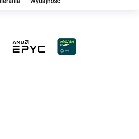
ierania
Wydajność