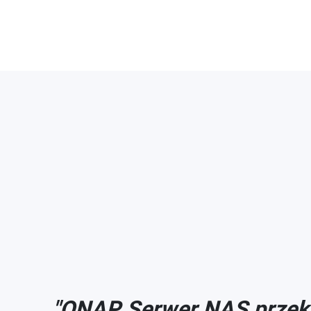
ość
"QNAP Serwer NAS przekro