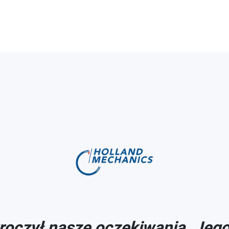
czył nasze oczekiwania. Jego