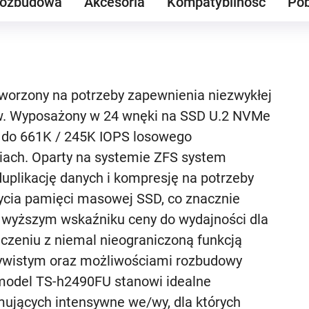
ozbudowa
Akcesoria
Kompatybilność
Pob
worzony na potrzeby zapewnienia niezwykłej
ów. Wyposażony w 24 wnęki na SSD U.2 NVMe
do 661K / 245K IOPS losowego
niach. Oparty na systemie ZFS system
uplikację danych i kompresję na potrzeby
życia pamięci masowej SSD, co znacznie
y wyższym wskaźniku ceny do wydajności dla
czeniu z niemal nieograniczoną funkcją
zywistym oraz możliwościami rozbudowy
model TS-h2490FU stanowi idealne
ujących intensywne we/wy, dla których