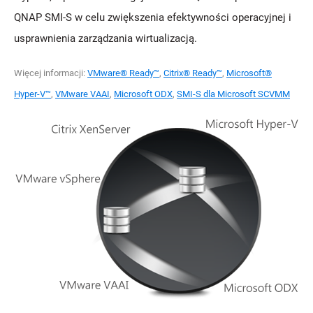
QNAP SMI-S w celu zwiększenia efektywności operacyjnej i
usprawnienia zarządzania wirtualizacją.
Więcej informacji:
VMware® Ready™
,
Citrix® Ready™
,
Microsoft®
Hyper-V™
,
VMware VAAI
,
Microsoft ODX
,
SMI-S dla Microsoft SCVMM