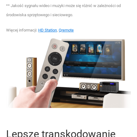
** Jakość sygnału wideo i muzyki może się różnić w zależności od
środowiska sprzętowego i sieciowego.
Więcej informacji:
HD Station
,
Qremote
Lepsze transkodowanie