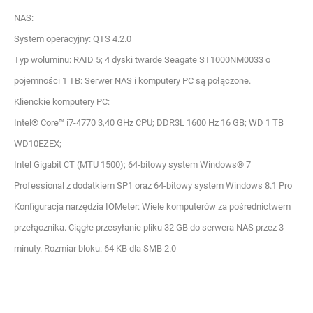
NAS:
System operacyjny: QTS 4.2.0
Typ woluminu: RAID 5; 4 dyski twarde Seagate ST1000NM0033 o
pojemności 1 TB: Serwer NAS i komputery PC są połączone.
Klienckie komputery PC:
Intel® Core™ i7-4770 3,40 GHz CPU; DDR3L 1600 Hz 16 GB; WD 1 TB
WD10EZEX;
Intel Gigabit CT (MTU 1500); 64-bitowy system Windows® 7
Professional z dodatkiem SP1 oraz 64-bitowy system Windows 8.1 Pro
Konfiguracja narzędzia IOMeter: Wiele komputerów za pośrednictwem
przełącznika. Ciągłe przesyłanie pliku 32 GB do serwera NAS przez 3
minuty. Rozmiar bloku: 64 KB dla SMB 2.0