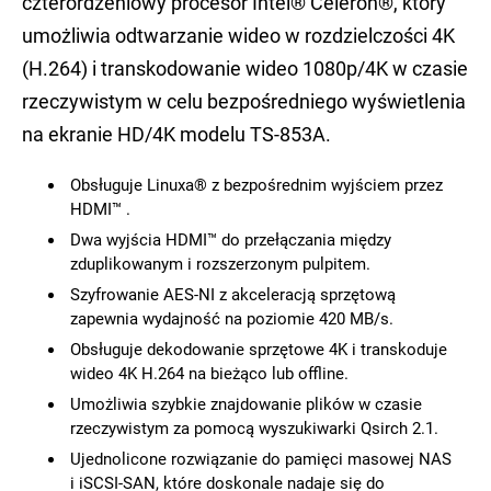
czterordzeniowy procesor Intel® Celeron®, który
umożliwia odtwarzanie wideo w rozdzielczości 4K
(H.264) i transkodowanie wideo 1080p/4K w czasie
rzeczywistym w celu bezpośredniego wyświetlenia
na ekranie HD/4K modelu TS-853A.
Obsługuje Linuxa® z bezpośrednim wyjściem przez
HDMI™ .
Dwa wyjścia HDMI™ do przełączania między
zduplikowanym i rozszerzonym pulpitem.
Szyfrowanie AES-NI z akceleracją sprzętową
zapewnia wydajność na poziomie 420 MB/s.
Obsługuje dekodowanie sprzętowe 4K i transkoduje
wideo 4K H.264 na bieżąco lub offline.
Umożliwia szybkie znajdowanie plików w czasie
rzeczywistym za pomocą wyszukiwarki Qsirch 2.1.
Ujednolicone rozwiązanie do pamięci masowej NAS
i iSCSI-SAN, które doskonale nadaje się do