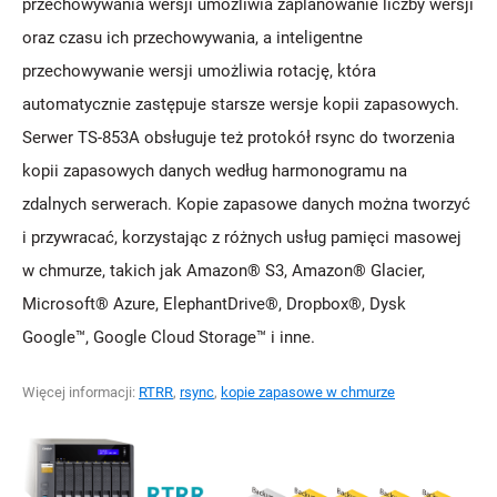
przechowywania wersji umożliwia zaplanowanie liczby wersji
oraz czasu ich przechowywania, a inteligentne
przechowywanie wersji umożliwia rotację, która
automatycznie zastępuje starsze wersje kopii zapasowych.
Serwer TS-853A obsługuje też protokół rsync do tworzenia
kopii zapasowych danych według harmonogramu na
zdalnych serwerach. Kopie zapasowe danych można tworzyć
i przywracać, korzystając z różnych usług pamięci masowej
w chmurze, takich jak Amazon® S3, Amazon® Glacier,
Microsoft® Azure, ElephantDrive®, Dropbox®, Dysk
Google™, Google Cloud Storage™ i inne.
Więcej informacji:
RTRR
,
rsync
,
kopie zapasowe w chmurze