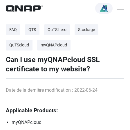
FAQ
QTS
QuTS hero
Stockage
QuTScloud
myQNAPcloud
Can I use myQNAPcloud SSL
certificate to my website?
Date de la dernière modification : 2022-06-24
Applicable Products:
myQNAPcloud