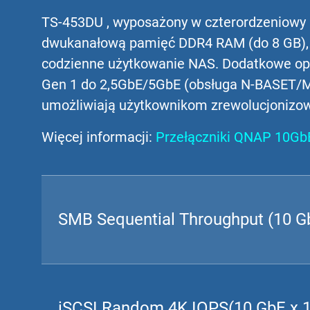
TS-453DU , wyposażony w czterordzeniowy 
dwukanałową pamięć DDR4 RAM (do 8 GB), 
codzienne użytkowanie NAS. Dodatkowe opc
Gen 1 do 2,5GbE/5GbE (obsługa N-BASET/Mu
umożliwiają użytkownikom zrewolucjonizowa
Więcej informacji:
Przełączniki QNAP 10Gb
SMB Sequential Throughput (10 Gb
iSCSI Random 4K IOPS(10 GbE x 1