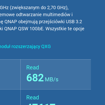
 GHz (zwiększanym do 2,70 GHz),
lemowe odtwarzanie multimediów i
mę QNAP obejmują przejściówki USB 3.2
iki QNAP QSW 10GbE. Wszystkie te opcje
moduł rozszerzający QXG
Read
682
MB/s
Read