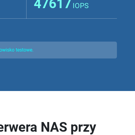
47617
IOPS
owisko testowe.
erwera NAS przy