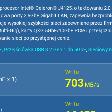
procesor Intel® Celeron® J4125, o taktowaniu 2,0
dwa porty 2,5GbE Gigabit LAN, zapewnia bezprob
je wysokiej szybkości sieci zapewniane przez fir
lti-Gig), karty QXG 5GbE/10GbE PCIe i przełączn
nie sieci po przystępnej cenie.
E
,
Przejściówka USB 3.2 Gen 1 do 5GbE
,
Sieciowy 
Write
E x 1)
703
MB/s
Write
)