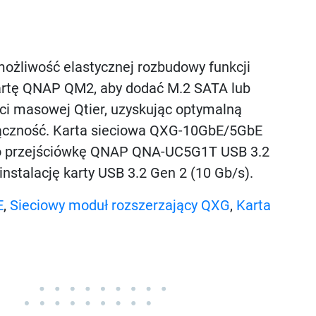
ożliwość elastycznej rozbudowy funkcji
 kartę QNAP QM2, aby dodać M.2 SATA lub
i masowej Qtier, uzyskując optymalną
ączność. Karta sieciowa QXG-10GbE/5GbE
owo przejściówkę QNAP QNA-UC5G1T USB 3.2
nstalację karty USB 3.2 Gen 2 (10 Gb/s).
E
,
Sieciowy moduł rozszerzający QXG
,
Karta