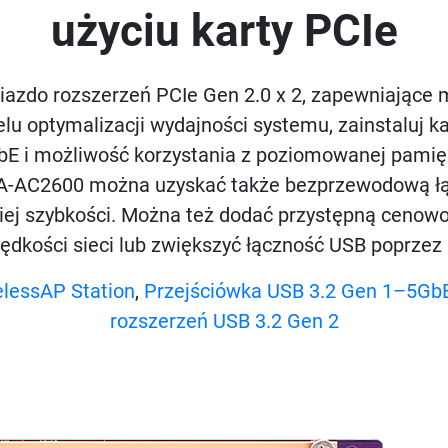
użyciu karty PCIe
azdo rozszerzeń PCIe Gen 2.0 x 2, zapewniające m
elu optymalizacji wydajności systemu, zainstaluj
 i możliwość korzystania z poziomowanej pamięc
A-AC2600 można uzyskać także bezprzewodową ł
iej szybkości. Można też dodać przystępną cen
ędkości sieci lub zwiększyć łączność USB poprzez i
elessAP Station
,
Przejściówka USB 3.2 Gen 1–5Gb
rozszerzeń USB 3.2 Gen 2