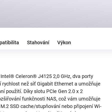
atibilita
Stahování
Výkon
 Intel® Celeron® J4125 2,0 GHz, dva porty
í rychlost než síť Gigabit Ethernet a umožňuje
í použití. Díky slotu PCIe Gen 2.0 x 2
 rozšiřování funkčnosti NAS, což vám umožňuje
ty, M.2 SSD cache/stupňování nebo připojení Wi-