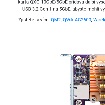
karta QXG-10GbE/5GbE přidává další vys
USB 3.2 Gen 1 na 5GbE, abyste mohli využ
Zjistěte si více:
QM2
,
QWA-AC2600
,
Wirel