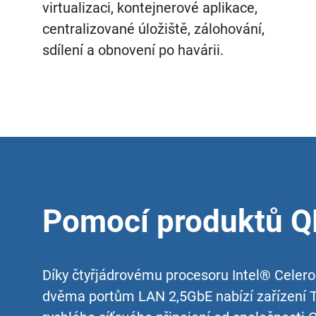
virtualizaci, kontejnerové aplikace,
centralizované úložiště, zálohování,
sdílení a obnovení po havárii.
Pomocí produktů QN
Díky čtyřjádrovému procesoru Intel® Celer
dvěma portům LAN 2,5GbE nabízí zařízení T