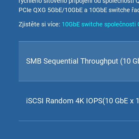
rychlého síťového připojení od společnosti
PCIe QXG 5GbE/10GbE a 10GbE switche řady
Zjistěte si více:
10GbE switche společnosti
SMB Sequential Throughput (10 Gb
iSCSI Random 4K IOPS(10 GbE x 1