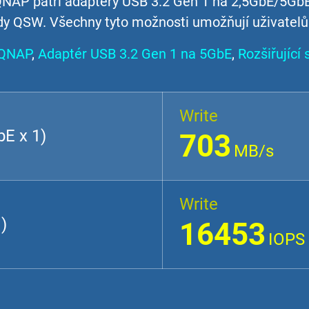
 QNAP patří adaptéry USB 3.2 Gen 1 na 2,5GbE/5GbE
 QSW. Všechny tyto možnosti umožňují uživatelům
 QNAP
,
Adaptér USB 3.2 Gen 1 na 5GbE
,
Rozšiřující
Write
E x 1)
703
MB/s
Write
)
16453
IOPS