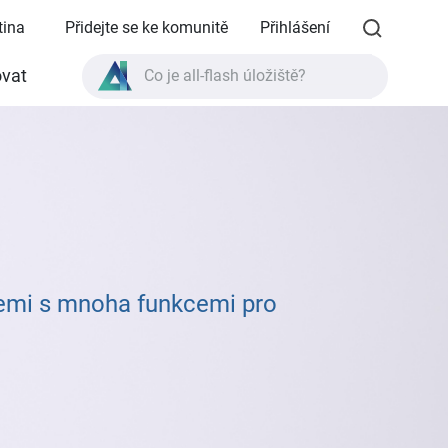
tina
Přidejte se ke komunitě
Přihlášení
vat
Co je all-flash úložiště?
Co je High Availability?
Specifikace produktu TVS-AIh1688ATX?
Co je all-flash úložiště?
cemi s mnoha funkcemi pro