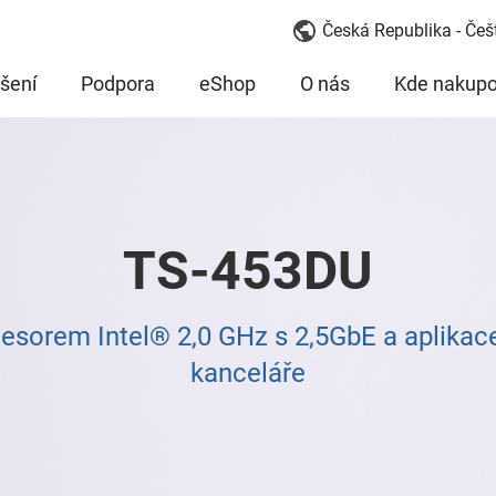
Česká Republika - Češ
šení
Podpora
eShop
O nás
Kde nakupo
TS-453DU
esorem Intel® 2,0 GHz s 2,5GbE a aplika
kanceláře