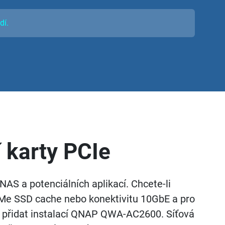
dí.
 karty PCIe
NAS a potenciálních aplikací. Chcete-li
VMe SSD cache nebo konektivitu 10GbE a pro
e přidat instalací QNAP QWA-AC2600. Síťová