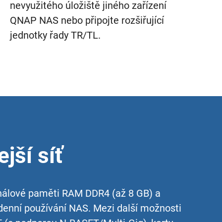
nevyužitého úložiště jiného zařízení
QNAP NAS nebo připojte rozšiřující
jednotky řady TR/TL.
jší síť
análové paměti RAM DDR4 (až 8 GB) a
denní používání NAS. Mezi další možnosti