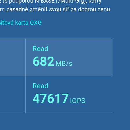
 (s podporou N-BASET/Multi-Gig), karty
 zásadně změnit svou síť za dobrou cenu.
 síťová karta QXG
Read
682
MB/s
Read
47617
IOPS