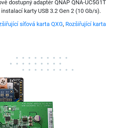
cenově dostupný adaptér QNAP QNA-UC5G1T
 instalací karty USB 3.2 Gen 2 (10 Gb/s).
šiřující síťová karta QXG
,
Rozšiřující karta