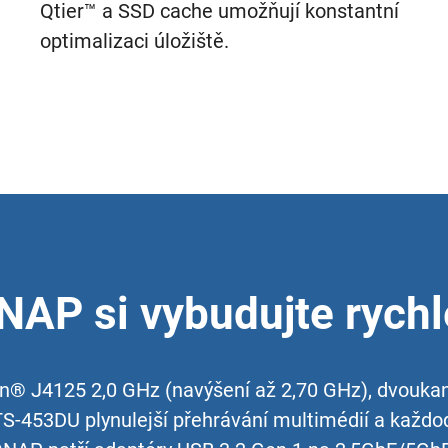
Qtier™ a SSD cache umožňují konstantní
optimalizaci úložiště.
AP si vybudujte rychle
on® J4125 2,0 GHz (navýšení až 2,70 GHz), dvouk
S-453DU plynulejší přehrávání multimédií a každo