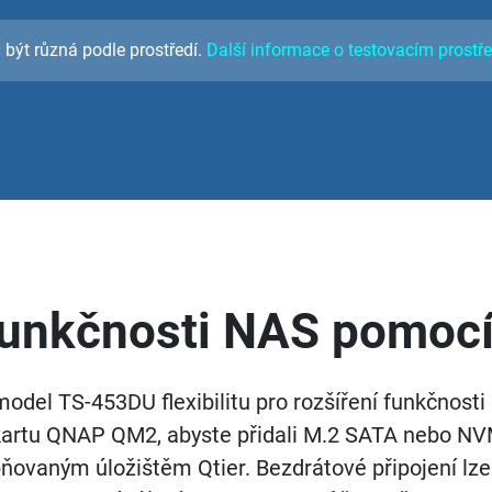
být různá podle prostředí.
Další informace o testovacím prostře
funkčnosti NAS pomocí
model TS-453DU flexibilitu pro rozšíření funkčnosti 
 kartu QNAP QM2, abyste přidali M.2 SATA nebo N
pňovaným úložištěm Qtier. Bezdrátové připojení lz