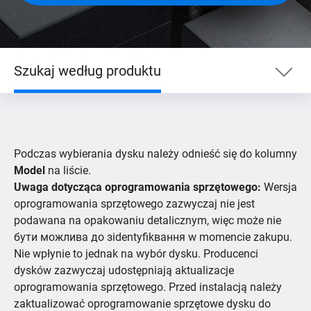
Szukaj według produktu
Szukaj według produktu
Podczas wybierania dysku należy odnieść się do kolumny
Szukaj wg urządzenia
Model
na liście.
Uwaga dotycząca oprogramowania sprzętowego:
Wersja
oprogramowania sprzętowego zazwyczaj nie jest
Obsługiwane kamery IP
podawana na opakowaniu detalicznym, więc może nie
бути можлива до зidentyfikвання w momencie zakupu.
Nie wpłynie to jednak na wybór dysku. Producenci
dysków zazwyczaj udostępniają aktualizacje
oprogramowania sprzętowego. Przed instalacją należy
zaktualizować oprogramowanie sprzętowe dysku do