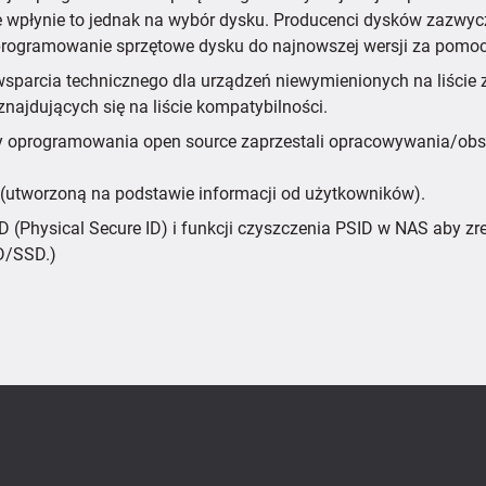
wpłynie to jednak na wybór dysku. Producenci dysków zazwycz
 oprogramowanie sprzętowe dysku do najnowszej wersji za pom
ć wsparcia technicznego dla urządzeń niewymienionych na liśc
najdujących się na liście kompatybilności.
cy oprogramowania open source zaprzestali opracowywania/obs
ci (utworzoną na podstawie informacji od użytkowników).
D (Physical Secure ID) i funkcji czyszczenia PSID w NAS aby 
D/SSD.)