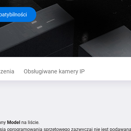
atybilności
dzenia
Obsługiwane kamery IP
umny
Model
na liście.
ja oprogramowania sprzętowego zazwyczaj nie jest podawana