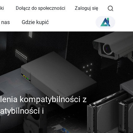
ki
Dołącz do społeczności
Zaloguj się
 nas
Gdzie kupić
ślenia kompatybilności z
tybilności i