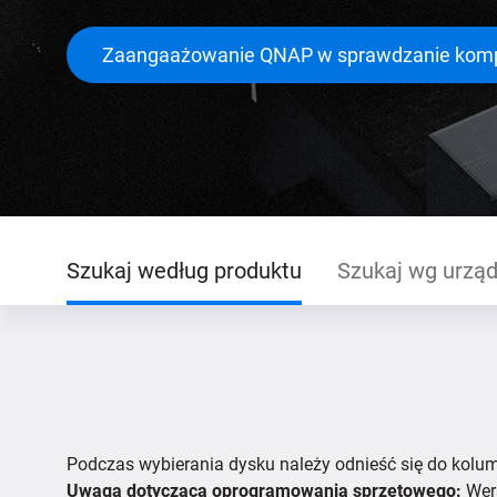
Zaangaażowanie QNAP w sprawdzanie komp
Szukaj według produktu
Szukaj wg urzą
Podczas wybierania dysku należy odnieść się do kol
Uwaga dotycząca oprogramowania sprzętowego:
Wers