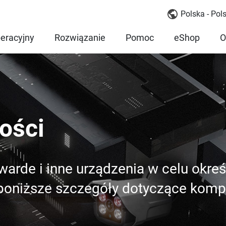
Polska - Pols
eracyjny
Rozwiązanie
Pomoc
eShop
O
ości
twarde i inne urządzenia w celu okre
oniższe szczegóły dotyczące kompa