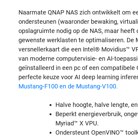
Naarmate QNAP NAS zich ontwikkelt om een
ondersteunen (waaronder bewaking, virtualis
opslagruimte nodig op de NAS, maar heef
gewenste werklasten te optimaliseren. De
versnellerkaart die een Intel® Movidius™ V
van moderne computervisie- en AI-toepass
geïnstalleerd in een pc of een compatibele
perfecte keuze voor AI deep learning infere
Mustang-F100 en de Mustang-V100.
Halve hoogte, halve lengte, e
Beperkt energieverbruik, onge
Myriad™ X VPU.
Ondersteunt OpenVINO™ toolki