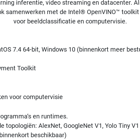
ning inferentie, video streaming en datacenter. Als
ok samenwerken met de Intel® OpenVINO™ toolkit 
voor beeldclassificatie en computervisie.
ntOS 7.4 64-bit, Windows 10 (binnenkort meer bes
ment Toolkit
ken voor computervisie
rogramma’s en runtimes.
 topologiën: AlexNet, GoogleNet V1, Yolo Tiny V1 
 binnenkort beschikbaar)