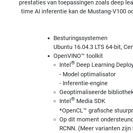
prestaties van toepassingen zoals deep lear
time AI inferentie kan de Mustang-V100 o
Besturingssystemen
Ubuntu 16.04.3 LTS 64-bit, Ce
OpenVINO™ toolkit
®
Intel
Deep Learning Deploy
- Model optimalisator
- Inferentie-engine
Geoptimaliseerde bibliothe
®
Intel
Media SDK
*OpenCL™ grafische stuurp
Op dit moment ondersteunde
RCNN. (Meer varianten zijn