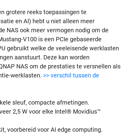
 grotere reeks toepassingen te
atie en AI) hebt u niet alleen meer
t de NAS ook meer vermogen nodig om de
 Mustang-V100 is een PCIe gebaseerde
PU gebruikt welke de veeleisende werklasten
ingen aanstuurt. Deze kan worden
 QNAP NAS om de prestaties te versnellen als
ntie-werklasten.
>> verschil tussen de
nkele sleuf, compacte afmetingen.
veer 2,5 W voor elke Intel® Movidius™
t, voorbereid voor AI edge computing.