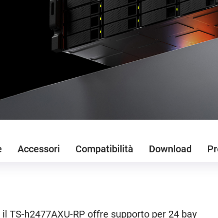
e
Accessori
Compatibilità
Download
Pr
, il TS-h2477AXU-RP offre supporto per 24 bay