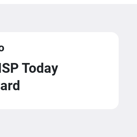
o
MSP Today
ward