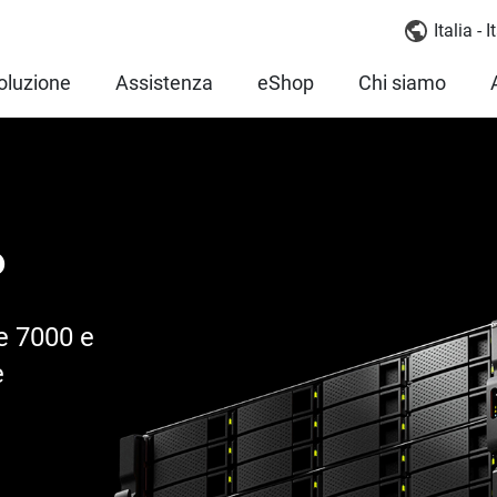
Italia - 
oluzione
Assistenza
eShop
Chi siamo
P
e 7000 e
e