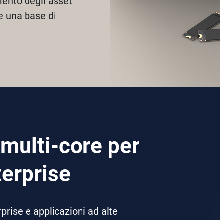
amento degli asset
e una base di
 multi-core per
terprise
rprise e applicazioni ad alte