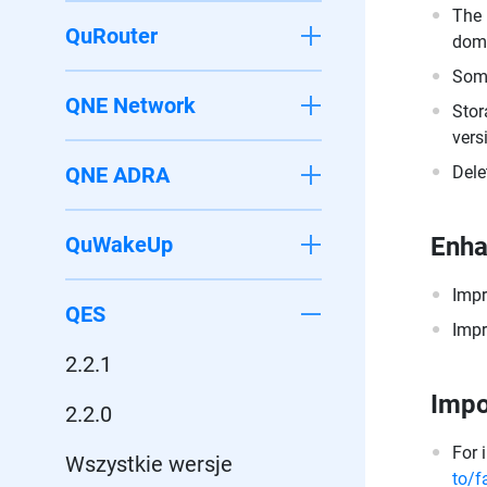
The 
QuRouter
dom
Some
QNE Network
Stor
vers
QNE ADRA
Dele
QuWakeUp
Enh
Impr
QES
Impr
2.2.1
Impo
2.2.0
For 
Wszystkie wersje
to/f