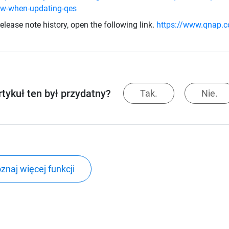
ow-when-updating-qes
release note history, open the following link.
https://www.qnap.c
rtykuł ten był przydatny?
Tak.
Nie.
znaj więcej funkcji