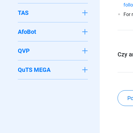
foll
TAS
For 
AfoBot
QVP
Czy a
QuTS MEGA
Po