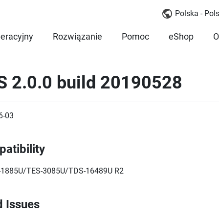
Polska - Pols
eracyjny
Rozwiązanie
Pomoc
eShop
O
S 2.0.0 build 20190528
6-03
atibility
-1885U/TES-3085U/TDS-16489U R2
d Issues