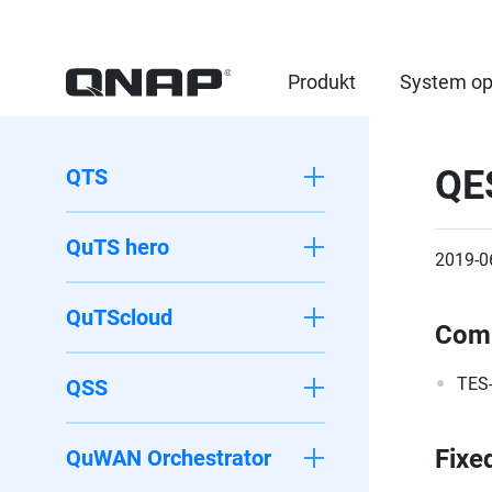
Produkt
System op
QE
QTS
QuTS hero
2019-0
QuTScloud
Comp
TES
QSS
Fixe
QuWAN Orchestrator