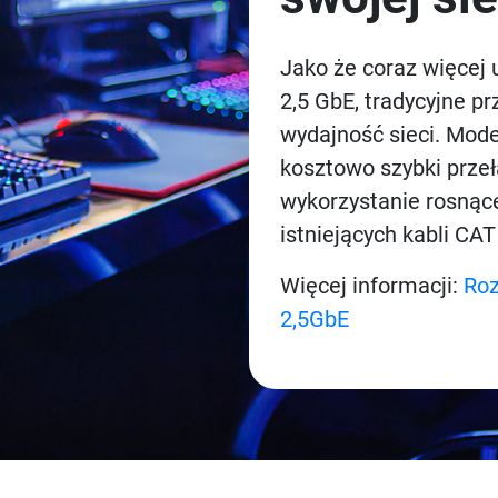
Jako że coraz więcej 
2,5 GbE, tradycyjne p
wydajność sieci. Mod
kosztowo szybki przeł
wykorzystanie rosnące
istniejących kabli CA
Więcej informacji:
Roz
2,5GbE