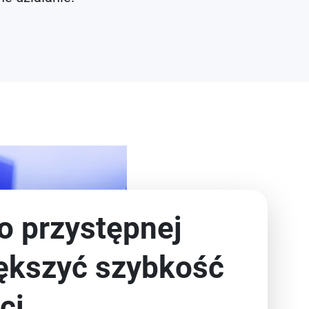
o przystępnej
ększyć szybkość
ci