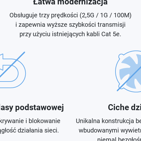
Łatwa modernizacja
Obsługuje trzy prędkości (2,5G / 1G / 100M)
i zapewnia wyższe szybkości transmisji
przy użyciu istniejących kabli Cat 5e.
lasy podstawowej
Ciche dz
rywanie i blokowanie
Unikalna konstrukcja be
głość działania sieci.
wbudowanymi wywietr
niemal bezgłośn