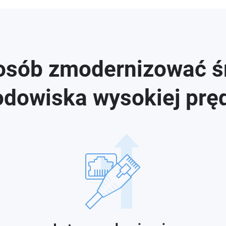
osób zmodernizować ś
odowiska wysokiej prę