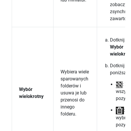
zobaczyć
zsynchro
zawartość
Dotknij op
Wybór
wielokrot
Dotknij je
Wybiera wiele
poniższyc
sparowanych
: Z
folderów i
Wybór
wszyst
usuwa je lub
wielokrotny
pozycj
przenosi do
innego
: U
folderu.
wybran
pozycje