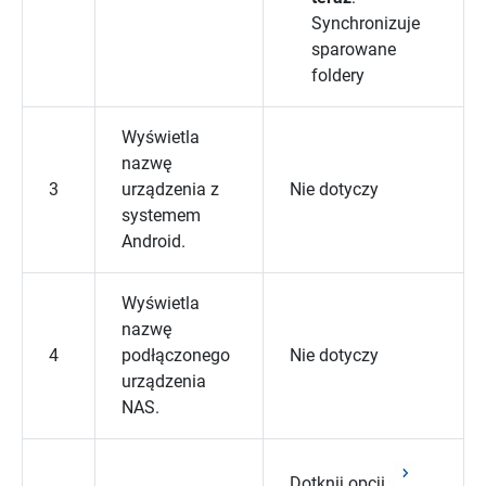
Synchronizuje
sparowane
foldery
Wyświetla
nazwę
3
urządzenia z
Nie dotyczy
systemem
Android.
Wyświetla
nazwę
4
podłączonego
Nie dotyczy
urządzenia
NAS.
Dotknij opcji
,