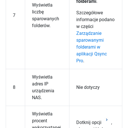
folderami
.
Wyświetla
liczbę
Szczegółowe
7
sparowanych
informacje podano
folderów.
w części
Zarządzanie
sparowanymi
folderami w
aplikacji Qsync
Pro
.
Wyświetla
adres IP
8
Nie dotyczy
urządzenia
NAS.
Wyświetla
procent
Dotknij opcji
,
wykorzystanej