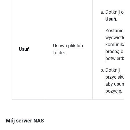
Dotknij opcj
Usuń
.
Zostanie
wyświetlon
komunikat 
Usuwa plik lub
Usuń
prośbą o
folder.
potwierdzen
Dotknij
przycisku
O
aby usunąć
pozycję.
Mój serwer NAS