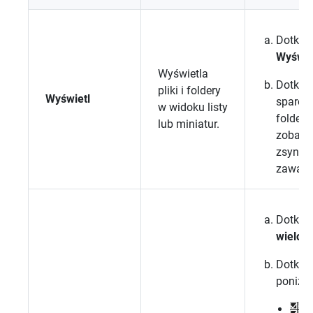
Dotknij
Wyświe
Wyświetla
Dotknij
pliki i foldery
Wyświetl
sparow
w widoku listy
folderu
lub miniatur.
zobacz
zsynch
zawart
Dotknij
wielok
Dotknij
poniższ
: