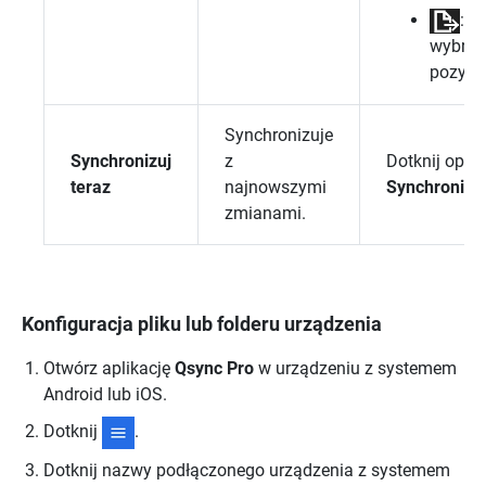
: P
wybran
pozycje
Synchronizuje
Synchronizuj
z
Dotknij opcji
teraz
najnowszymi
Synchronizuj
zmianami.
Konfiguracja pliku lub folderu urządzenia
Otwórz aplikację
Qsync Pro
w urządzeniu z systemem
Android lub iOS.
Dotknij
.
Dotknij nazwy podłączonego urządzenia z systemem