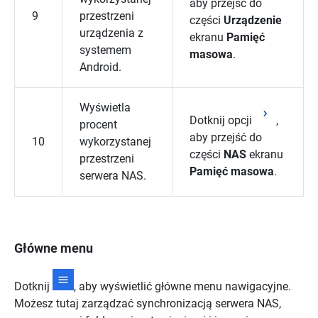
aby przejść do
9
przestrzeni
części
Urządzenie
urządzenia z
ekranu
Pamięć
systemem
masowa
.
Android.
Wyświetla
Dotknij opcji
,
procent
aby przejść do
10
wykorzystanej
części
NAS
ekranu
przestrzeni
Pamięć masowa
.
serwera NAS.
Główne menu
Dotknij
, aby wyświetlić główne menu nawigacyjne.
Możesz tutaj zarządzać synchronizacją serwera NAS,