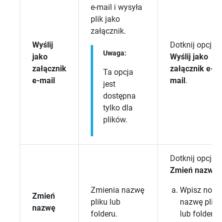
e-mail i wysyła
plik jako
załącznik.
Wyślij
Dotknij opcji
Uwaga:
jako
Wyślij jako
załącznik
załącznik e-
Ta opcja
e-mail
mail
.
jest
dostępna
tylko dla
plików.
Dotknij opcji
Zmień nazwę
.
Zmienia nazwę
Wpisz now
Zmień
pliku lub
nazwę pliku
nazwę
folderu.
lub folderu.