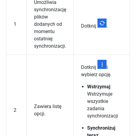
Umożliwia
synchronizację
plików
1
dodanych od
Dotknij
.
momentu
ostatniej
synchronizacji.
Dotknij
i
wybierz opcję.
Wstrzymaj
:
Wstrzymuje
wszystkie
Zawiera listę
zadania
2
opcji.
synchronizacji
Synchronizuj
teraz
: