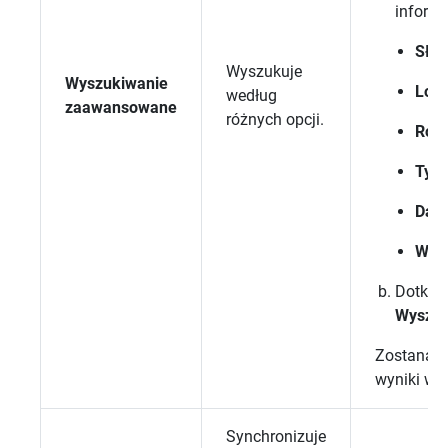
informa
Sło
Wyszukuje
Wyszukiwanie
Loka
według
zaawansowane
różnych opcji.
Roz
Typ
Data
Właś
Dotknij
Wyszuk
Zostaną w
wyniki wy
Synchronizuje