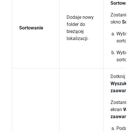
Sortowan
Zostanie 
Dodaje nowy
okno
Sort
folder do
Sortowanie
bieżącej
Wybier
lokalizacji.
sortowa
Wybierz
sortowa
Dotknij op
Wyszukiw
zaawans
Zostanie 
ekran
Wys
zaawans
Podaj 