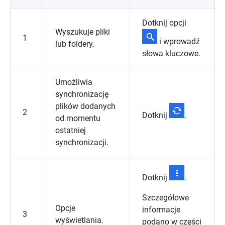
Dotknij opcji
Wyszukuje pliki
1
i wprowadź
lub foldery.
słowa kluczowe.
Umożliwia
synchronizację
plików dodanych
2
Dotknij
.
od momentu
ostatniej
synchronizacji.
Dotknij
.
Szczegółowe
Opcje
informacje
3
wyświetlania.
podano w części