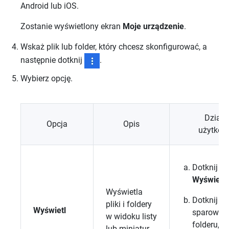
Android lub iOS.
Zostanie wyświetlony ekran
Moje urządzenie
.
Wskaż plik lub folder, który chcesz skonfigurować, a
następnie dotknij
.
Wybierz opcję.
Działa
Opcja
Opis
użytkow
Dotknij op
Wyświetl
Wyświetla
Dotknij
pliki i foldery
Wyświetl
sparowan
w widoku listy
folderu, a
lub miniatur.