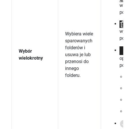
wszy
pozy
wyb
Wybiera wiele
pozy
sparowanych
folderów i
Wybór
usuwa je lub
wielokrotny
opcj
przenosi do
podf
innego
folderu.
K
P
K
U