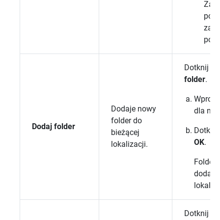
Zaz
pozy
zazn
pozy
Dotknij op
folder
.
Wprow
Dodaje nowy
dla now
folder do
Dodaj folder
Dotknij
bieżącej
OK
.
lokalizacji.
Folder 
dodany
lokaliza
Dotknij op