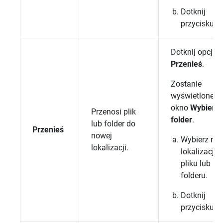
Dotknij
przycisku
O
Dotknij opcji
Przenieś
.
Zostanie
wyświetlone
okno
Wybierz
Przenosi plik
folder
.
lub folder do
Przenieś
nowej
Wybierz no
lokalizacji.
lokalizację 
pliku lub
folderu.
Dotknij
przycisku
O